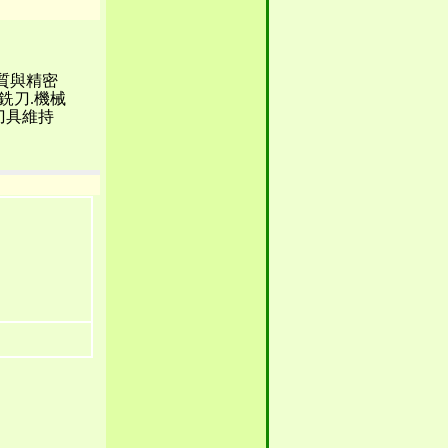
質與精密
銑刀.機械
刀具維持