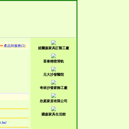
>>
產品與服務(1)
妮爾森家具訂製工廠
荃泰精密滑軌
元大沙發醫院
奇林沙發家飾工廠
欣庭家居有限公司
國森家具生活館
m.tw/