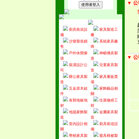
▼ 
廚具衛浴設
家具製造工
備
廠
沙發製造銷
系統家具廠
售
商
戶外休閒傢
神櫥佛具製
▼ 
俱
造
裝潢設計公
兒童家具製
司
造
辦公家具製
家具量販賣
造
場
五金原木組
家飾藝品相
件
關
各類地板地
住屋修繕工
材
程
地毯家飾製
金屬家具製
造
造
室內設計相
廚具衛浴設
關
備
學校家具製
寢具棉被製