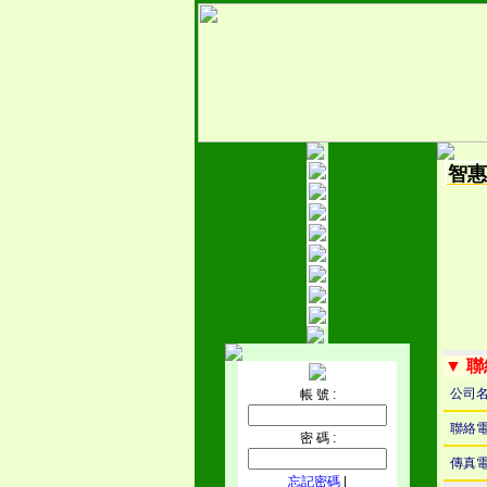
智惠
▼ 
公司
帳 號 :
聯絡
密 碼 :
傳真
忘記密碼
|