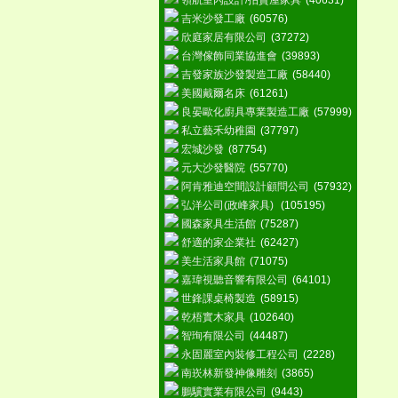
領航室內設計/拍賣屋家具
(40631)
吉米沙發工廠
(60576)
欣庭家居有限公司
(37272)
台灣傢飾同業協進會
(39893)
吉發家族沙發製造工廠
(58440)
美國戴爾名床
(61261)
良晏歐化廚具專業製造工廠
(57999)
私立藝禾幼稚園
(37797)
宏城沙發
(87754)
元大沙發醫院
(55770)
阿肯雅迪空間設計顧問公司
(57932)
弘洋公司(政峰家具)
(105195)
國森家具生活館
(75287)
舒適的家企業社
(62427)
美生活家具館
(71075)
嘉瑋視聽音響有限公司
(64101)
世鋒課桌椅製造
(58915)
乾梧實木家具
(102640)
智珣有限公司
(44487)
永固麗室內裝修工程公司
(2228)
南崁林新發神像雕刻
(3865)
鵬驥實業有限公司
(9443)