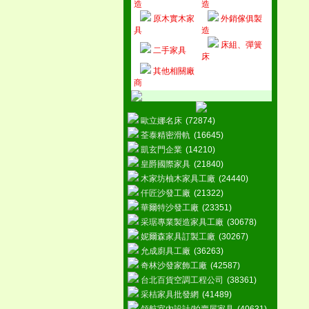
造
造
原木實木家
外銷傢俱製
具
造
床組、彈簧
二手家具
床
其他相關廠
商
歐立娜名床
(72874)
荃泰精密滑軌
(16645)
凱玄門企業
(14210)
皇爵國際家具
(21840)
木家坊柚木家具工廠
(24440)
仟匠沙發工廠
(21322)
華爾特沙發工廠
(23351)
采琚專業製造家具工廠
(30678)
妮爾森家具訂製工廠
(30267)
允成廚具工廠
(36263)
奇林沙發家飾工廠
(42587)
台北百貨空調工程公司
(38361)
采桔家具批發網
(41489)