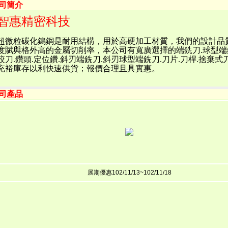
公司簡介
智惠精密科技
超微粒碳化鎢鋼是耐用結構，用於高硬加工材質，我們的設計品
度賦與格外高的金屬切削率，本公司有寬廣選擇的端銑刀.球型端
絞刀.鑽頭.定位鑽.斜刃端銑刀.斜刃球型端銑刀.刀片.刀桿.捨棄式
充裕庫存以利快速供貨；報價合理且具實惠。
公司產品
展期優惠102/11/13~102/11/18