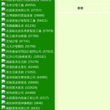
領航室內設計/拍賣屋家具
(40625)
吉米沙發工廠
(60554)
書櫃
欣庭家居有限公司
(37257)
台灣傢飾同業協進會
(39888)
吉發家族沙發製造工廠
(58421)
美國戴爾名床
(61230)
良晏歐化廚具專業製造工廠
(57979)
私立藝禾幼稚園
(37790)
宏城沙發
(87741)
元大沙發醫院
(55759)
阿肯雅迪空間設計顧問公司
(57922)
弘洋公司(政峰家具)
(105181)
國森家具生活館
(75279)
舒適的家企業社
(62408)
美生活家具館
(71053)
嘉瑋視聽音響有限公司
(64085)
世鋒課桌椅製造
(58906)
乾梧實木家具
(102629)
智珣有限公司
(44480)
永固麗室內裝修工程公司
(2217)
南崁林新發神像雕刻
(3846)
鵬驥實業有限公司
(9432)