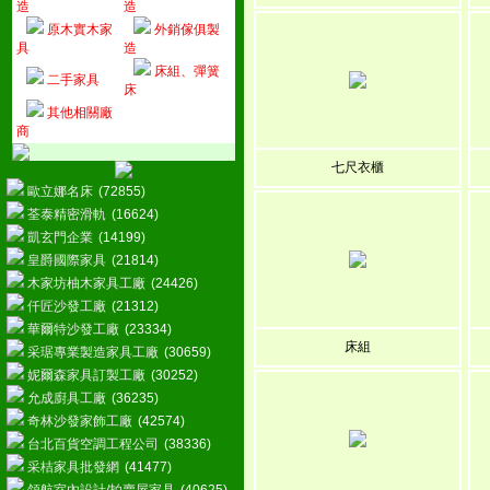
造
造
原木實木家
外銷傢俱製
具
造
床組、彈簧
二手家具
床
其他相關廠
商
七尺衣櫃
歐立娜名床
(72855)
荃泰精密滑軌
(16624)
凱玄門企業
(14199)
皇爵國際家具
(21814)
木家坊柚木家具工廠
(24426)
仟匠沙發工廠
(21312)
華爾特沙發工廠
(23334)
床組
采琚專業製造家具工廠
(30659)
妮爾森家具訂製工廠
(30252)
允成廚具工廠
(36235)
奇林沙發家飾工廠
(42574)
台北百貨空調工程公司
(38336)
采桔家具批發網
(41477)