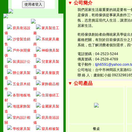
▼ 公司簡介
我們居家生活最重要的就是要有一
是傢俱，乾梧傢俱從事家具創作三
氛，恣意挑逗現代人生活，讓漂泊
居家生活。
廚具衛浴設
家具製造工
備
廠
乾梧傢俱創始者由傳統家具學徒出
沙發製造銷
系統家具廠
嚴格把關，有別於目前傢俱百分之
售
商
系統，也了解消費者個別需求，四
戶外休閒傢
神櫥佛具製
電話號碼：04-2523-5244
俱
造
傳真號碼：04-2528-4769
裝潢設計公
兒童家具製
電子郵件：
tjjh6591@yahoo.com.t
司
造
公司地址：台中市神岡區大富路61
辦公家具製
家具量販賣
聯 絡 人：盧劍虹小姐 092329816
造
場
▼ 公司產品
五金原木組
家飾藝品相
件
關
各類地板地
住屋修繕工
材
程
地毯家飾製
金屬家具製
造
造
室內設計相
廚具衛浴設
關
備
學校家具製
寢具棉被製
餐桌