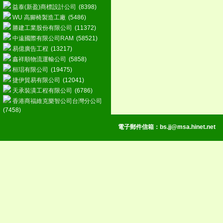
益泰(新盈)商標設計公司
(8398)
WU 高腳椅製造工廠
(5486)
勝建工業股份有限公司
(11372)
中遠國際有限公司RAM
(58521)
易億廣告工程
(13217)
鑫祥順物流運輸公司
(5858)
桓琩有限公司
(19475)
捷伊貿易有限公司
(12041)
天承裝潢工程有限公司
(6786)
香港商福維克樂智公司台灣分公司
(7458)
電子郵件信箱：
bs.jj@msa.hinet.net