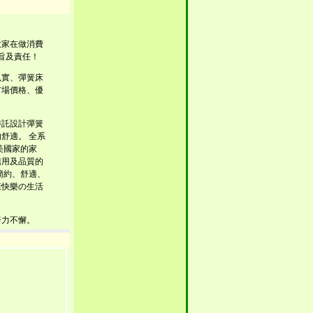
大家在做消費
旨及責任！
扎實、彈簧床
市場價格、優
委託設計彈簧
舒適。 全系
美國家的家
信用及品質的
簡約、舒適、
康快樂の生活
努力不懈。