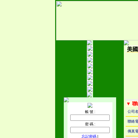
美國
▼ 
公司
帳 號 :
聯絡
密 碼 :
傳真
忘記密碼
|