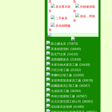
造
造
原木實木家
外銷傢俱製
具
造
床組、彈簧
二手家具
床
其他相關廠
商
歐立娜名床
(72873)
荃泰精密滑軌
(16645)
凱玄門企業
(14210)
皇爵國際家具
(21839)
木家坊柚木家具工廠
(24439)
仟匠沙發工廠
(21322)
華爾特沙發工廠
(23350)
采琚專業製造家具工廠
(30678)
妮爾森家具訂製工廠
(30267)
允成廚具工廠
(36263)
奇林沙發家飾工廠
(42587)
台北百貨空調工程公司
(38361)
采桔家具批發網
(41489)