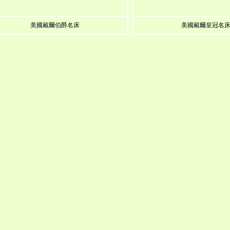
美國戴爾伯爵名床
美國戴爾皇冠名