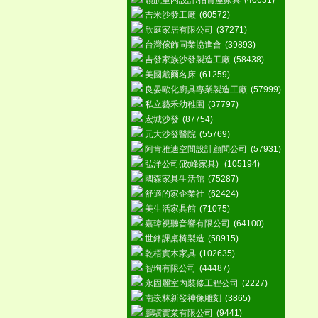
領航室內設計/拍賣屋家具
(40631)
吉米沙發工廠
(60572)
欣庭家居有限公司
(37271)
台灣傢飾同業協進會
(39893)
吉發家族沙發製造工廠
(58438)
美國戴爾名床
(61259)
良晏歐化廚具專業製造工廠
(57999)
私立藝禾幼稚園
(37797)
宏城沙發
(87754)
元大沙發醫院
(55769)
阿肯雅迪空間設計顧問公司
(57931)
弘洋公司(政峰家具)
(105194)
國森家具生活館
(75287)
舒適的家企業社
(62424)
美生活家具館
(71075)
嘉瑋視聽音響有限公司
(64100)
世鋒課桌椅製造
(58915)
乾梧實木家具
(102635)
智珣有限公司
(44487)
永固麗室內裝修工程公司
(2227)
南崁林新發神像雕刻
(3865)
鵬驥實業有限公司
(9441)