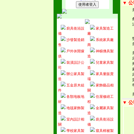
▼ 
廚具衛浴設
家具製造工
備
廠
沙發製造銷
系統家具廠
售
商
戶外休閒傢
神櫥佛具製
俱
造
裝潢設計公
兒童家具製
司
造
辦公家具製
家具量販賣
造
場
五金原木組
家飾藝品相
件
關
各類地板地
住屋修繕工
材
程
▼ 
地毯家飾製
金屬家具製
造
造
室內設計相
廚具衛浴設
關
備
學校家具製
寢具棉被製