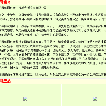
公司簡介
美國戴爾名床，授權台灣美樂有限公司
創立二十餘年，公司使命與主張是鼓勵國人消費商品除對自己健康的考量外，也呼籲
決策時，會考慮到自己與家人的健康和責任。這是美國品牌床墊『美國戴爾名床 』 宗
『美國戴爾名床，授權台灣美樂有限公司』手工彈簧床墊優益性甚多，彈簧結構密度
墊不異變形、耐用兼顧人體脊椎健康給予使用者最舒適的睡眠品質，提供良好品質，
良耐用產品、產品售後服務，給消費者更好的品質服務。
美國戴爾名床堅持美國精品彈簧床，手工嚴格，深獲廣眾喜愛，我們可接受各種尺寸
床及床墊布，更採用先進歐美國家床墊製造技術，做出一流彈簧床，讓您睡的安心睡的
列品牌床墊 ，授權台灣美樂有限公司製造、創新思維、以人為本、杜絕黑心。特為歐
庭、伴侶、上班族量身打造美國戴爾名床，床墊推薦品牌，我們堅持在地長久耕耘、
床墊工藝理念。美國戴爾名床 享有貼心完整的商品保證及保固，不求華麗與噱頭，採
質感的最佳平衡設計。期許能為國人帶來生活舒適，協助改善失眠和酸痛問題，將健
帶入每一個家庭。尊爵品牌認證，健康睡眠享受。
美國戴爾名床堅持所有產品，堅持信念、為創造高品質與優惠價格的一流名牌產品而
公司產品