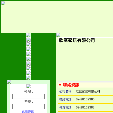
欣庭家居有限公司
▼ 聯絡資訊
公司名稱：
欣庭家居有限公司
帳 號 :
聯絡電話：
02-28162386
密 碼 :
傳真電話：
02-28162383
忘記密碼
|