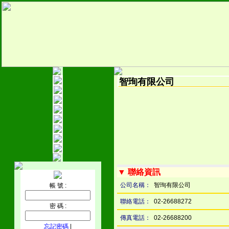
智珣有限公司
▼ 聯絡資訊
公司名稱：
智珣有限公司
帳 號 :
聯絡電話：
02-26688272
密 碼 :
傳真電話：
02-26688200
忘記密碼
|