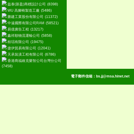
益泰(新盈)商標設計公司
(8398)
WU 高腳椅製造工廠
(5486)
勝建工業股份有限公司
(11372)
中遠國際有限公司RAM
(58521)
易億廣告工程
(13217)
鑫祥順物流運輸公司
(5858)
桓琩有限公司
(19475)
捷伊貿易有限公司
(12041)
天承裝潢工程有限公司
(6786)
香港商福維克樂智公司台灣分公司
(7458)
電子郵件信箱：
bs.jj@msa.hinet.net