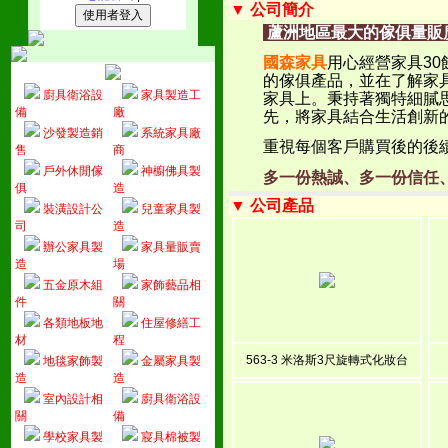
▼ 公司簡介
蘆洲地區最大的傢俱量販
國森家具
用心經營家具30
的傢俱產品，並在了解家具
廚具衛浴設
家具製造工
家具上。秉持著獨特細膩
備
廠
先，將家具結合生活創新
沙發製造銷
系統家具廠
重視每個客戶購買後的後
售
商
戶外休閒傢
神櫥佛具製
多一份熱誠、多一份信任
俱
造
▼ 公司產品
裝潢設計公
兒童家具製
司
造
辦公家具製
家具量販賣
造
場
五金原木組
家飾藝品相
件
關
各類地板地
住屋修繕工
材
程
563-3 米洛斯3尺旋轉式化妝台
地毯家飾製
金屬家具製
造
造
室內設計相
廚具衛浴設
關
備
學校家具製
寢具棉被製