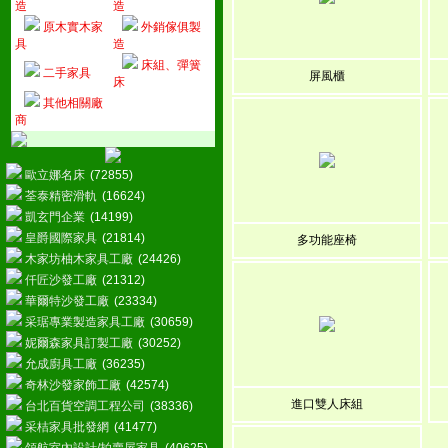
造
造
原木實木家
外銷傢俱製
具
造
床組、彈簧
二手家具
屏風櫃
床
其他相關廠
商
歐立娜名床
(72855)
荃泰精密滑軌
(16624)
凱玄門企業
(14199)
皇爵國際家具
(21814)
多功能座椅
木家坊柚木家具工廠
(24426)
仟匠沙發工廠
(21312)
華爾特沙發工廠
(23334)
采琚專業製造家具工廠
(30659)
妮爾森家具訂製工廠
(30252)
允成廚具工廠
(36235)
奇林沙發家飾工廠
(42574)
進口雙人床組
台北百貨空調工程公司
(38336)
采桔家具批發網
(41477)