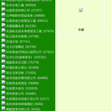
領航室內設計/拍賣屋家具
(40625)
吉米沙發工廠
(60554)
欣庭家居有限公司
(37257)
台灣傢飾同業協進會
(39888)
吉發家族沙發製造工廠
(58421)
美國戴爾名床
(61230)
衣櫃
良晏歐化廚具專業製造工廠
(57979)
私立藝禾幼稚園
(37790)
宏城沙發
(87741)
元大沙發醫院
(55759)
阿肯雅迪空間設計顧問公司
(57922)
弘洋公司(政峰家具)
(105181)
國森家具生活館
(75279)
舒適的家企業社
(62408)
美生活家具館
(71053)
嘉瑋視聽音響有限公司
(64085)
世鋒課桌椅製造
(58906)
乾梧實木家具
(102629)
智珣有限公司
(44480)
永固麗室內裝修工程公司
(2217)
南崁林新發神像雕刻
(3846)
鵬驥實業有限公司
(9432)