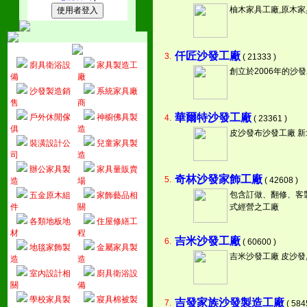
柚木家具工廠,原木家
仟匠沙發工廠
3.
( 21333 )
廚具衛浴設
家具製造工
創立於2006年的
備
廠
沙發製造銷
系統家具廠
售
商
華爾特沙發工廠
戶外休閒傢
神櫥佛具製
4.
( 23361 )
俱
造
皮沙發布沙發工廠 新
裝潢設計公
兒童家具製
司
造
辦公家具製
家具量販賣
奇林沙發家飾工廠
5.
( 42608 )
造
場
包含訂做、翻修、客
五金原木組
家飾藝品相
件
關
式經營之工廠
各類地板地
住屋修繕工
材
程
吉米沙發工廠
6.
( 60600 )
地毯家飾製
金屬家具製
吉米沙發工廠 皮沙發,
造
造
室內設計相
廚具衛浴設
關
備
學校家具製
寢具棉被製
吉發家族沙發製造工廠
7.
( 584