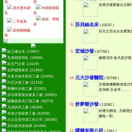
造
造
吉發沙發家族台北縣
原木實木家
外銷傢俱製
具
造
床組、彈簧
二手家具
床
莎貝絲名床
8.
( 43537 )
其他相關廠
百分之百在台生產製
商
宏城沙發
9.
歐立娜名床
(72887)
( 87766 )
荃泰精密滑軌
(16665)
服務項目:各式皮沙發
凱玄門企業
(14220)
皇爵國際家具
(21860)
木家坊柚木家具工廠
(24456)
元大沙發醫院
10.
( 55788 )
仟匠沙發工廠
(21333)
沙發維修翻新@皮沙
華爾特沙發工廠
(23361)
及泡棉 五金等 .........
采琚專業製造家具工廠
(30695)
妮爾森家具訂製工廠
(30274)
舒夢樂沙發
11.
( 11092 )
允成廚具工廠
(36284)
好禮大贈送 : 凡購
奇林沙發家飾工廠
(42608)
膠枕一對。
台北百貨空調工程公司
(38390)
采桔家具批發網
(41496)
曜輝有限公司
12.
( 7361 )