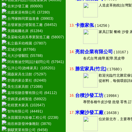
領航室內設計/拍賣屋家具
(40638)
人造皮革抱枕(台灣製
吉米沙發工廠
(60600)
欣庭家居有限公司
(37280)
台灣傢飾同業協進會
(39903)
吉發家族沙發製造工廠
(58452)
卡撒家俬
13.
( 14256 )
美國戴爾名床
(61284)
家具訂製 餐椅 沙發 
良晏歐化廚具專業製造工廠
(58007)
私立藝禾幼稚園
(37807)
宏城沙發
(87766)
亮前企業有限公司
14.
( 10167 )
元大沙發醫院
(55788)
各式台灣.織帶.配帶.黑皮帶
阿肯雅迪空間設計顧問公司
(57941)
弘洋公司(政峰家具)
(105201)
勝宏家具(竹北)
15.
( 17680 )
國森家具生活館
(75297)
歡迎光臨竹北勝宏傢
舒適的家企業社
(62440)
從材料，每個環節詳
美生活家具館
(71088)
嘉瑋視聽音響有限公司
(64112)
台積沙發工坊
16.
( 19984 )
世鋒課桌椅製造
(58922)
專營各種牛皮沙發.批發.零售.
乾梧實木家具
(102647)
智珣有限公司
(44491)
米蘭沙發工廠
17.
( 16438 )
永固麗室內裝修工程公司
(2238)
位於新北市，主要專
南崁林新發神像雕刻
(3876)
鵬驥實業有限公司
(9458)