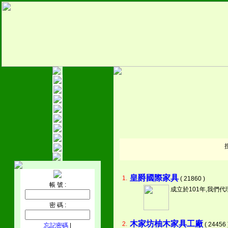
皇爵國際家具
1.
( 21860 )
帳 號 :
成立於101年,我們代
密 碼 :
木家坊柚木家具工廠
2.
( 24456 
忘記密碼
|