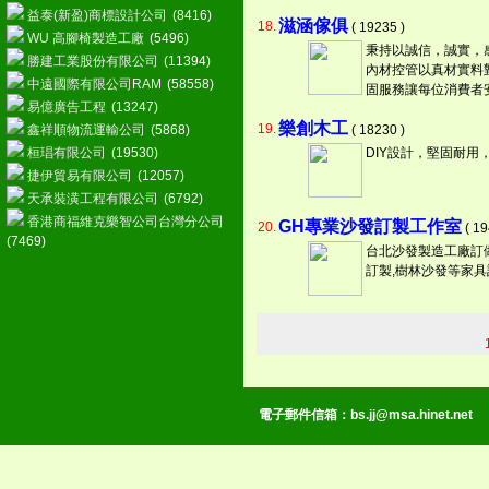
益泰(新盈)商標設計公司
(8416)
滋涵傢俱
18.
( 19235 )
WU 高腳椅製造工廠
(5496)
秉持以誠信，誠實，
勝建工業股份有限公司
(11394)
內材控管以真材實料
中遠國際有限公司RAM
(58558)
固服務讓每位消費者
易億廣告工程
(13247)
樂創木工
19.
鑫祥順物流運輸公司
(5868)
( 18230 )
桓琩有限公司
(19530)
DIY設計，堅固耐
捷伊貿易有限公司
(12057)
天承裝潢工程有限公司
(6792)
香港商福維克樂智公司台灣分公司
GH專業沙發訂製工作室
20.
( 19
(7469)
台北沙發製造工廠訂
訂製,樹林沙發等家具
電子郵件信箱：
bs.jj@msa.hinet.net