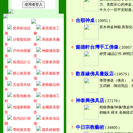
力、美觀安心的神桌
中大小一切平安順遂
合順神桌
3.
( 19951 )
原木神桌神櫥,客製
廚具衛浴設
家具製造工
備
廠
沙發製造銷
系統家具廠
售
商
懿德軒台灣手工佛像
4.
( 20957 
戶外休閒傢
神櫥佛具製
經營:繡品訂作.神明
俱
造
裝潢設計公
兒童家具製
司
造
辦公家具製
家具量販賣
歡喜緣佛具量販店
5.
( 19575 )
造
場
專營佛俱（佛具）．
五金原木組
家飾藝品相
文武轎．陣頭用品．
件
關
各類地板地
住屋修繕工
神泰興佛具店
6.
材
程
( 27179 )
地毯家飾製
金屬家具製
精緻佛像/神像/佛桌/神
造
造
梢楠木 樟木 各種樣
室內設計相
廚具衛浴設
關
備
中日宗教藝術
7.
( 34805 )
學校家具製
寢具棉被製