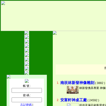
南崁林新發神像雕刻
1.
( 3882 )
帳 號 :
林新發佛具專業 神
密 碼 :
安富軒神桌工廠
2.
( 24592 )
忘記密碼
|
提供及滿足顧客需求