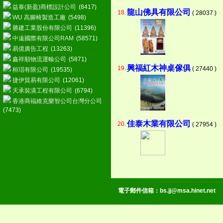
益泰(新盈)商標設計公司
(8417)
龍山佛具有限公司
18.
( 28037 )
WU 高腳椅製造工廠
(5498)
勝建工業股份有限公司
(11396)
中遠國際有限公司RAM
(58571)
易億廣告工程
(13263)
鑫祥順物流運輸公司
(5871)
興福紅木神桌傢俱
19.
( 27440 )
桓琩有限公司
(19535)
捷伊貿易有限公司
(12061)
天承裝潢工程有限公司
(6794)
香港商福維克樂智公司台灣分公司
(7473)
佳泰木業有限公司
20.
( 27954 )
電子郵件信箱：
bs.jj@msa.hinet.net