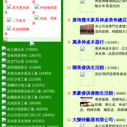
神桌佛像佛聯設計製作
造
造
輸出等 歡迎洽詢
原木實木家
外銷傢俱製
具
造
床組、彈簧
唐琦檀木家具神桌美奇總店
8.
二手家具
床
本公司為專門生產檀木
其他相關廠
器的故鄉，桃園縣大
商
萬承神桌木器行
9.
( 41048 )
萬承神桌木器行 - 
歐立娜名床
(72892)
身未漆-- 品質信用取
荃泰精密滑軌
(16676)
凱玄門企業
(14226)
聯美傢俱生活館
皇爵國際家具
(21868)
10.
( 37498 )
木家坊柚木家具工廠
(24464)
您好!我們是聯美傢俱
仟匠沙發工廠
(21339)
華爾特沙發工廠
(23372)
采琚專業製造家具工廠
(30706)
東豪傢俱傢飾生活館
11.
( 40885 
妮爾森家具訂製工廠
(30281)
專營紫檀、黑檀等紅
允成廚具工廠
(36298)
鞋櫃、辦公桌、神桌
奇林沙發家飾工廠
(42620)
品、精緻掛畫、鑰匙盒、鍛鐵傢
台北百貨空調工程公司
(38401)
大樂特藝屋有限公司
12.
( 46461 
采桔家具批發網
(41501)
本公司專營明清仿古實