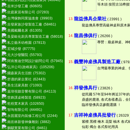
領航室內設計/拍賣屋家具
(40640)
等木頭 按照古法榫接
吉米沙發工廠
(60605)
欣庭家居有限公司
(37283)
台灣傢飾同業協進會
(39903)
龍益佛具企業社
13.
( 23991 )
吉發家族沙發製造工廠
(58461)
龍益佛具專營高級神桌和原木家具.
美國戴爾名床
(61305)
龍昌佛俱行
14.
( 26266 )
良晏歐化廚具專業製造工廠
(58018)
專營：廟桌神桌、神
私立藝禾幼稚園
(37813)
宏城沙發
(87775)
元大沙發醫院
(55793)
阿肯雅迪空間設計顧問公司
(57945)
義豐神桌佛具製造工廠
15.
( 979
弘洋公司(政峰家具)
(105206)
台灣最專業的神桌、
國森家具生活館
(75302)
舒適的家企業社
(62443)
美生活家具館
(71093)
祥發佛具行
16.
( 23826 )
嘉瑋視聽音響有限公司
(64113)
從民國 57年至94年將近37
世鋒課桌椅製造
(58923)
鼎盛的鹿港, 各式各樣產品，全
乾梧實木家具
(102650)
臨祥發佛具店參觀選購 ！
智珣有限公司
(44491)
吉祥神桌佛具批發行
17.
( 26329 
永固麗室內裝修工程公司
(2244)
紫檀 黑檀 檜木 花梨 柚木 各
南崁林新發神像雕刻
(3882)
仙彩 燭台 各式祭祀用具
鵬驥實業有限公司
(9461)