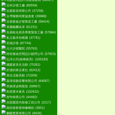
領航室內設計/拍賣屋家具
(40627)
吉米沙發工廠
(60559)
欣庭家居有限公司
(37258)
台灣傢飾同業協進會
(39888)
吉發家族沙發製造工廠
(58424)
美國戴爾名床
(61231)
良晏歐化廚具專業製造工廠
(57984)
私立藝禾幼稚園
(37791)
宏城沙發
(87744)
元大沙發醫院
(55763)
阿肯雅迪空間設計顧問公司
(57923)
弘洋公司(政峰家具)
(105183)
國森家具生活館
(75281)
舒適的家企業社
(62412)
美生活家具館
(71059)
嘉瑋視聽音響有限公司
(64087)
世鋒課桌椅製造
(58907)
乾梧實木家具
(102632)
智珣有限公司
(44482)
永固麗室內裝修工程公司
(2217)
南崁林新發神像雕刻
(3851)
鵬驥實業有限公司
(9434)