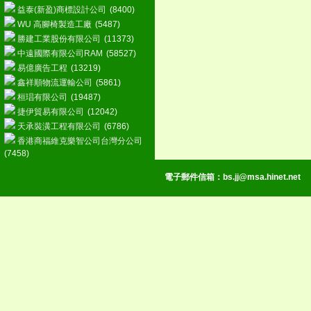
益泰(新盈)商標設計公司
(8400)
WU 高腳椅製造工廠
(5487)
勝建工業股份有限公司
(11373)
中遠國際有限公司RAM
(58527)
易億廣告工程
(13219)
鑫祥順物流運輸公司
(5861)
桓琩有限公司
(19487)
捷伊貿易有限公司
(12042)
天承裝潢工程有限公司
(6786)
香港商福維克樂智公司台灣分公司
(7458)
電子郵件信箱：
bs.jj@msa.hinet.net