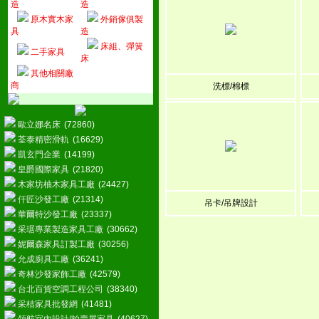
造
造
原木實木家
外銷傢俱製
具
造
床組、彈簧
二手家具
床
其他相關廠
商
洗標/棉標
歐立娜名床
(72860)
荃泰精密滑軌
(16629)
凱玄門企業
(14199)
皇爵國際家具
(21820)
木家坊柚木家具工廠
(24427)
仟匠沙發工廠
(21314)
吊卡/吊牌設計
華爾特沙發工廠
(23337)
采琚專業製造家具工廠
(30662)
妮爾森家具訂製工廠
(30256)
允成廚具工廠
(36241)
奇林沙發家飾工廠
(42579)
台北百貨空調工程公司
(38340)
采桔家具批發網
(41481)