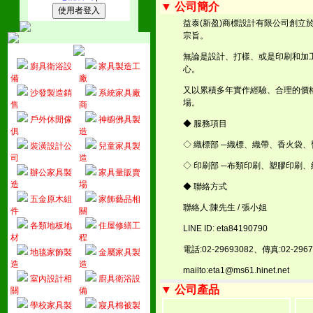
▼ 公司簡介
益泰(新盈)商標設計有限公司創立
宗旨。
無論是設計、打樣、或是印刷和加
廚具衛浴設
家具製造工
心。
備
廠
又以累積多年實作經驗、合理的價
沙發製造銷
系統家具廠
場。
售
商
戶外休閒傢
神櫥佛具製
◆ 服務項目
俱
造
◇ 織標部 ─織標、織帶、香火袋
裝潢設計公
兒童家具製
司
造
◇ 印刷部 ─布類印刷、塑膠印刷
辦公家具製
家具量販賣
造
場
◆ 聯絡方式
五金原木組
家飾藝品相
聯絡人:陳先生 / 張小姐
件
關
各類地板地
住屋修繕工
LINE ID: eta84190790
材
程
電話:02-29693082、傳真:02-2967
地毯家飾製
金屬家具製
造
造
mailto:eta1@ms61.hinet.net
室內設計相
廚具衛浴設
▼ 公司產品
關
備
學校家具製
寢具棉被製