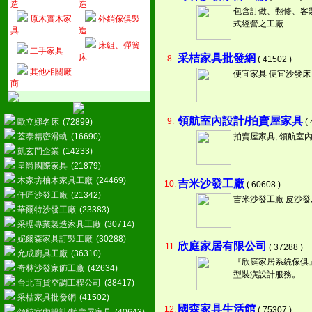
造
造
包含訂做、翻修、客
原木實木家
外銷傢俱製
式經營之工廠
具
造
床組、彈簧
二手家具
床
采桔家具批發網
8.
( 41502 )
其他相關廠
便宜家具 便宜沙發床
商
領航室內設計/拍賣屋家具
9.
歐立娜名床
(72899)
( 
荃泰精密滑軌
(16690)
拍賣屋家具, 領航室
凱玄門企業
(14233)
皇爵國際家具
(21879)
木家坊柚木家具工廠
(24469)
吉米沙發工廠
10.
( 60608 )
仟匠沙發工廠
(21342)
吉米沙發工廠 皮沙發,
華爾特沙發工廠
(23383)
采琚專業製造家具工廠
(30714)
妮爾森家具訂製工廠
(30288)
欣庭家居有限公司
11.
( 37288 )
允成廚具工廠
(36310)
『欣庭家居系統傢俱
奇林沙發家飾工廠
(42634)
型裝潢設計服務。
台北百貨空調工程公司
(38417)
采桔家具批發網
(41502)
國森家具生活館
12.
( 75307 )