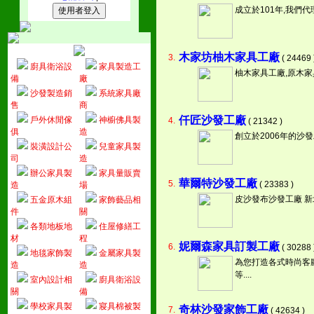
成立於101年,我們代
木家坊柚木家具工廠
3.
( 24469 
廚具衛浴設
家具製造工
柚木家具工廠,原木家
備
廠
沙發製造銷
系統家具廠
售
商
仟匠沙發工廠
戶外休閒傢
神櫥佛具製
4.
( 21342 )
俱
造
創立於2006年的
裝潢設計公
兒童家具製
司
造
辦公家具製
家具量販賣
華爾特沙發工廠
5.
( 23383 )
造
場
皮沙發布沙發工廠 新
五金原木組
家飾藝品相
件
關
各類地板地
住屋修繕工
材
程
妮爾森家具訂製工廠
6.
( 30288 
地毯家飾製
金屬家具製
為您打造各式時尚客
造
造
等....
室內設計相
廚具衛浴設
關
備
學校家具製
寢具棉被製
奇林沙發家飾工廠
7.
( 42634 )