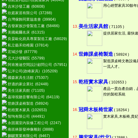
領航室內設計/拍賣屋家具
(40643)
用心經營家具30餘
吉米沙發工廠
(60608)
欣庭家居有限公司
(37288)
台灣傢飾同業協進會
(39904)
吉發家族沙發製造工廠
(58466)
美生活家具館
13.
( 71105 )
美國戴爾名床
(61315)
提供居家生活, 最快速
良晏歐化廚具專業製造工廠
(58029)
私立藝禾幼稚園
(37814)
宏城沙發
(87779)
世鋒課桌椅製造
14.
( 58924 )
元大沙發醫院
(55799)
製造課桌椅文教設備
阿肯雅迪空間設計顧問公司
(57951)
一流人才。
弘洋公司(政峰家具)
(105209)
國森家具生活館
(75307)
乾梧實木家具
15.
( 102653 )
舒適的家企業社
(62448)
產品一貫自產自銷，
美生活家具館
(71105)
控的製程系統
嘉瑋視聽音響有限公司
(64119)
世鋒課桌椅製造
(58924)
冠舜木板椅世家
16.
乾梧實木家具
(102653)
( 18264 )
智珣有限公司
(44491)
實木家具,木板椅,貴妃
永固麗室內裝修工程公司
(2247)
南崁林新發神像雕刻
(3888)
鵬驥實業有限公司
(9467)
勝宏家具(竹北)
17.
( 17686 )