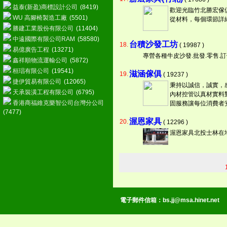
益泰(新盈)商標設計公司
(8419)
歡迎光臨竹北勝宏傢
WU 高腳椅製造工廠
(5501)
從材料，每個環節詳
勝建工業股份有限公司
(11404)
中遠國際有限公司RAM
(58580)
台積沙發工坊
18.
( 19987 )
易億廣告工程
(13271)
專營各種牛皮沙發.批發.零售.
鑫祥順物流運輸公司
(5872)
桓琩有限公司
(19541)
滋涵傢俱
19.
( 19237 )
捷伊貿易有限公司
(12065)
秉持以誠信，誠實，
天承裝潢工程有限公司
(6795)
內材控管以真材實料
香港商福維克樂智公司台灣分公司
固服務讓每位消費者
(7477)
渥恩家具
20.
( 12296 )
渥恩家具北投士林在
電子郵件信箱：
bs.jj@msa.hinet.net