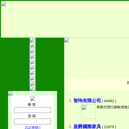
智珣有限公司
1.
( 44491 )
帳 號 :
專業代理行銷歐洲進
密 碼 :
皇爵國際家具
2.
( 21879 )
忘記密碼
|